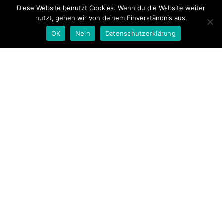
Diese Website benutzt Cookies. Wenn du die Website weiter
11
AUG
nutzt, gehen wir von deinem Einverständnis aus.
Training F2-Junioren
OK
Nein
Datenschutzerklärung
Training Nachwuchs
11
AUG
Training F1-Junioren
Training Nachwuchs
Probetraining jederzeit zu den Trainingszeiten möglich.
Einfach vorbeikommen.
Address:
Drebkauer Str. 13, 03130 Spremberg
Phone:
+493563-2745