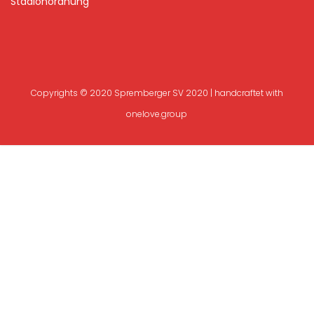
Stadionordnung
Copyrights © 2020 Spremberger SV 2020 | handcraftet with
onelove.group