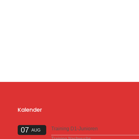
Kalender
07
Training D1-Junioren
AUG
Training Nachwuchs