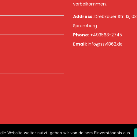
vorbeikommen.
Address:
Drebkauer Str. 13, 0
Spremberg
Phone:
+493563-2745
Email:
info@ssv1862.de
Copyrights © 2020 Spremberger SV 2020 | handcraftet with onelove.grou
die Website weiter nutzt, gehen wir von deinem Einverständnis aus.