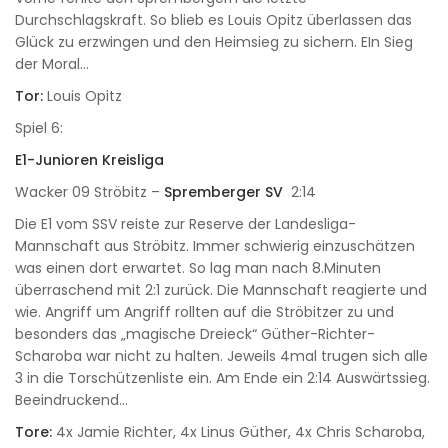
Durchschlagskraft. So blieb es Louis Opitz überlassen das
Glück zu erzwingen und den Heimsieg zu sichern. EIn Sieg
der Moral…
Tor:
Louis Opitz
Spiel 6:
E1-Junioren Kreisliga
Wacker 09 Ströbitz –
Spremberger SV
2:14
Die E1 vom SSV reiste zur Reserve der Landesliga-
Mannschaft aus Ströbitz. Immer schwierig einzuschätzen
was einen dort erwartet. So lag man nach 8.Minuten
überraschend mit 2:1 zurück. Die Mannschaft reagierte und
wie. Angriff um Angriff rollten auf die Ströbitzer zu und
besonders das „magische Dreieck“ Güther-Richter-
Scharoba war nicht zu halten. Jeweils 4mal trugen sich alle
3 in die Torschützenliste ein. Am Ende ein 2:14 Auswärtssieg.
Beeindruckend…
Tore:
4x Jamie Richter, 4x Linus Güther, 4x Chris Scharoba,