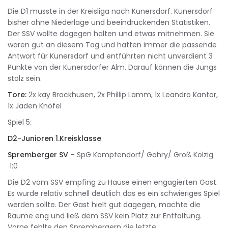
Die D1 musste in der Kreisliga nach Kunersdorf. Kunersdorf
bisher ohne Niederlage und beeindruckenden Statistiken.
Der SSV wollte dagegen halten und etwas mitnehmen. Sie
waren gut an diesem Tag und hatten immer die passende
Antwort für Kunersdorf und entführten nicht unverdient 3
Punkte von der Kunersdorfer Alm. Darauf können die Jungs
stolz sein.
Tore:
2x kay Brockhusen, 2x Phillip Lamm, 1x Leandro Kantor,
1x Jaden Knöfel
Spiel 5:
D2-Junioren 1.Kreisklasse
Spremberger SV
– SpG Komptendorf/ Gahry/ Groß Kölzig
1:0
Die D2 vom SSV empfing zu Hause einen engagierten Gast.
Es wurde relativ schnell deutlich das es ein schwieriges Spiel
werden sollte. Der Gast hielt gut dagegen, machte die
Räume eng und ließ dem SSV kein Platz zur Entfaltung.
Vorne fehlte den Sprembergern die letzte