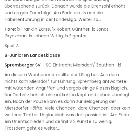
überraschend zurück. Danach wurde die Drehzahl erhöht
und es gab Torerfolge. Am Ende ein 1:5 und die
Tabellenführung in der Landesliga. Weiter so…
Tore:
1x Franklin Zarse, 1x Robert Günther, 1x Jonas
Gryczman, 1x Johann Wittig, 1x Eigentor
Spiel 2:
B-Junioren Landesklasse
Spremberger SV
– SC Eintracht Miersdorf/ Zeuthen 1:1
An diesem Wochenende sollte der 1.Sieg her. Aus dem
nichts kam Miersdorf zur Führung. Spremberg antwortete
mit wütenden Angriffen und vergab einige Riesen kläglich.
Nur Dorbritz behielt einmal kühlen Kopf und schob überlegt
ein. Nach der Pause kam es dann zur Belagerung der
Miersdorfer Hälfte. Viele Chancen, klare Chancen, aber kein
weiterer Treffer. Unglaublich was dort passiert ist. Am Ende
ein Unentschieden und definitiv 2 Punkte zu wenig.
Trotzdem geht es weiter…