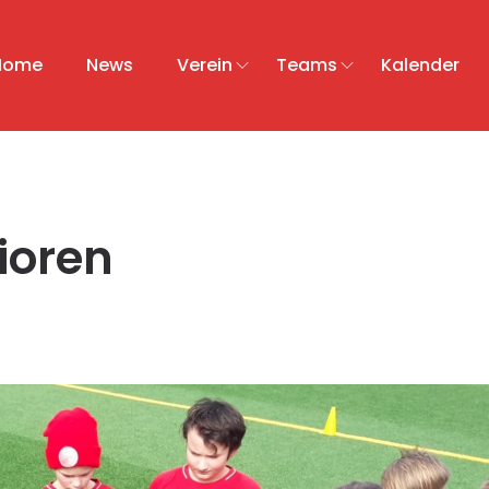
Home
News
Verein
Teams
Kalender
ioren