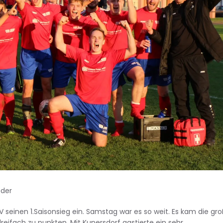
eder
inen 1.Saisonsieg ein. Samstag war es so weit. Es kam die gr
ifach zu punkten. Mit Kunersdorf gastierte ein sehr