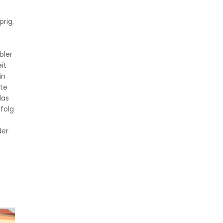
prig.
bler
it
in
ute
das
folg
der