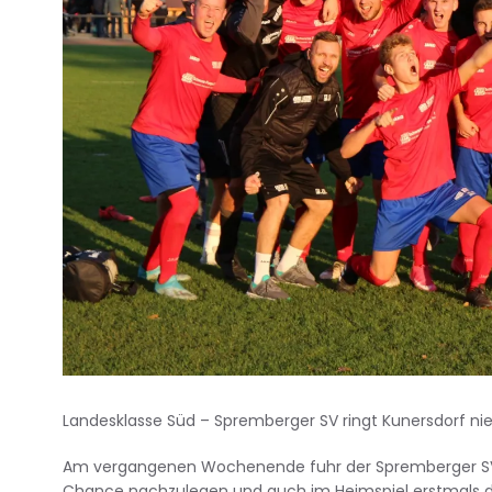
Landesklasse Süd – Spremberger SV ringt Kunersdorf ni
Am vergangenen Wochenende fuhr der Spremberger SV se
Chance nachzulegen und auch im Heimspiel erstmals dre