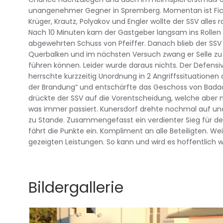
unangenehmer Gegner in Spremberg. Momentan ist Ficht
Krüger, Krautz, Polyakov und Engler wollte der SSV alles
Nach 10 Minuten kam der Gastgeber langsam ins Rollen 
abgewehrten Schuss von Pfeiffer. Danach blieb der SSV
Querbalken und im nächsten Versuch zwang er Selle zu
führen können. Leider wurde daraus nichts. Der Defensiv
herrschte kurzzeitig Unordnung in 2 Angriffssituationen
der Brandung“ und entschärfte das Geschoss von Badack.
drückte der SSV auf die Vorentscheidung, welche aber n
was immer passiert. Kunersdorf drehte nochmal auf un
zu Stande. Zusammengefasst ein verdienter Sieg für 
fährt die Punkte ein. Kompliment an alle Beteiligten. We
gezeigten Leistungen. So kann und wird es hoffentlich 
Bildergallerie