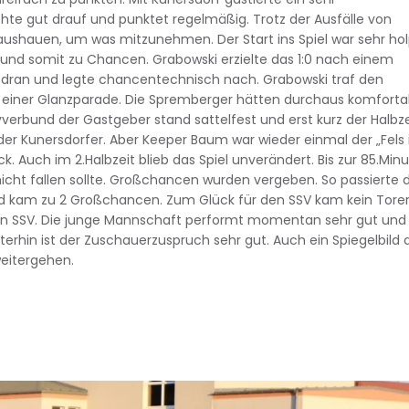
e gut drauf und punktet regelmäßig. Trotz der Ausfälle von
 raushauen, um was mitzunehmen. Der Start ins Spiel war sehr hol
und somit zu Chancen. Grabowski erzielte das 1:0 nach einem
 dran und legte chancentechnisch nach. Grabowski traf den
 einer Glanzparade. Die Spremberger hätten durchaus komforta
verbund der Gastgeber stand sattelfest und erst kurz der Halbze
 der Kunersdorfer. Aber Keeper Baum war wieder einmal der „Fels 
 Auch im 2.Halbzeit blieb das Spiel unverändert. Bis zur 85.Min
icht fallen sollte. Großchancen wurden vergeben. So passierte 
d kam zu 2 Großchancen. Zum Glück für den SSV kam kein Torer
den SSV. Die junge Mannschaft performt momentan sehr gut und
iterhin ist der Zuschauerzuspruch sehr gut. Auch ein Spiegelbild 
weitergehen.