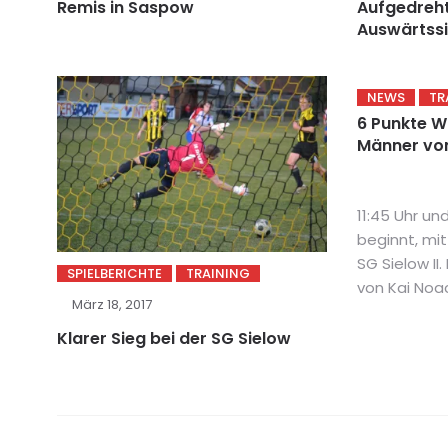
Remis in Saspow
Aufgedreht 
Auswärtss
NEWS
TR
6 Punkte W
Männer vom 
11:45 Uhr u
beginnt, mit
SG Sielow II
SPIELBERICHTE
TRAINING
von Kai Noack
März 18, 2017
Klarer Sieg bei der SG Sielow