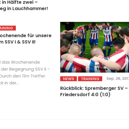
in Hälfte zwei –
ieg in Lauchhammer!
AINING
ochenende für unsere
SSV I & SSV II!
nd das Wochenende
 der Begegnung SSV II –
. Durch den 11m Treffer
Sep. 26, 201
NEWS
TRAINING
 in der...
Rückblick: Spremberger SV –
Friedersdorf 4:0 (1:0)