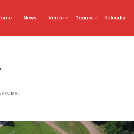
Home
News
Verein
Teams
Kalender
r
 SSV 1862