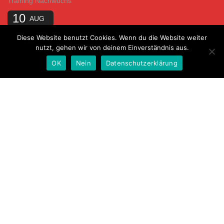
Training Nachwuchs
10
AUG
Training E2-Junioren
Diese Website benutzt Cookies. Wenn du die Website weiter
nutzt, gehen wir von deinem Einverständnis aus.
Training Nachwuchs
OK
Nein
Datenschutzerklärung
10
AUG
Training C-Junioren
Training Nachwuchs
11
AUG
Training F2-Junioren
Training Nachwuchs
Probetraining jederzeit zu den Trainingszeiten möglich.