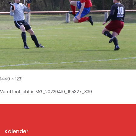
1440 × 1231
Veröffentlicht in
IMG_20220410_195327_330
Kalender