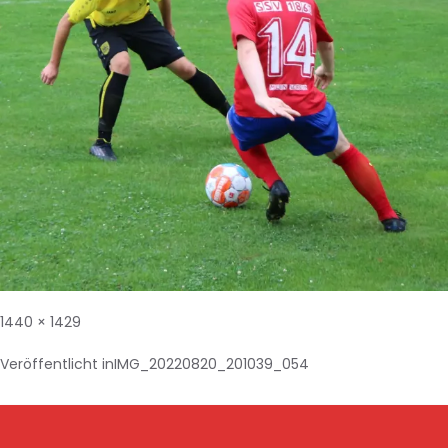
1440 × 1429
Veröffentlicht in
IMG_20220820_201039_054