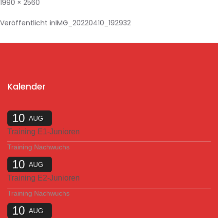
1990 × 2560
Veröffentlicht in
IMG_20220410_192932
Kalender
10
AUG
Training E1-Junioren
Training Nachwuchs
10
AUG
Training E2-Junioren
Training Nachwuchs
10
AUG