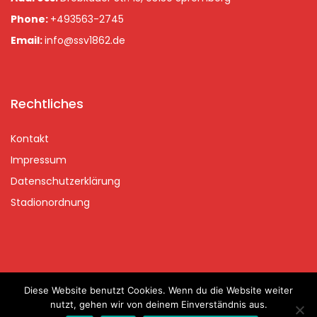
Phone:
+493563-2745
Email:
info@ssv1862.de
Rechtliches
Kontakt
Impressum
Datenschutzerklärung
Stadionordnung
Diese Website benutzt Cookies. Wenn du die Website weiter
Copyrights © 2020 Spremberger SV 2020 | handcraftet with
nutzt, gehen wir von deinem Einverständnis aus.
onelove.group