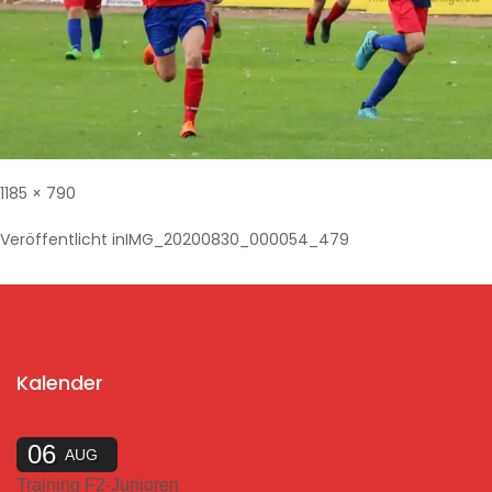
1185 × 790
Veröffentlicht in
IMG_20200830_000054_479
Kalender
06
AUG
Training F2-Junioren