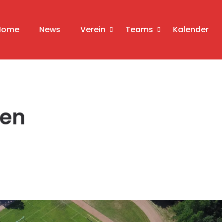
Home
News
Verein
Teams
Kalender
ren