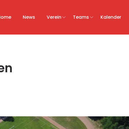
Home
News
Verein
Teams
Kalender
ren