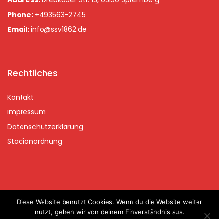
Address:
Drebkauer Str. 13, 03130 Spremberg
Phone:
+493563-2745
Email:
info@ssv1862.de
Rechtliches
Kontakt
Impressum
Datenschutzerklärung
Stadionordnung
Diese Website benutzt Cookies. Wenn du die Website weiter
Copyrights © 2020 Spremberger SV 2020 | handcraftet with
nutzt, gehen wir von deinem Einverständnis aus.