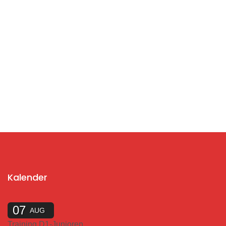
Kalender
07
AUG
Training D1-Junioren