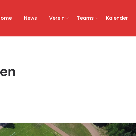
Home
News
Verein
Teams
Kalender
ren