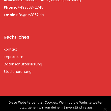
Address:
Drebkauer Str. 13, 03130 Spremberg
Phone:
+493563-2745
Email:
info@ssv1862.de
Rechtliches
Kontakt
Impressum
Datenschutzerklärung
Stadionordnung
Diese Website benutzt Cookies. Wenn du die Website weiter
Copyrights © 2020 Spremberger SV 2020 | handcraftet with
nutzt, gehen wir von deinem Einverständnis aus.